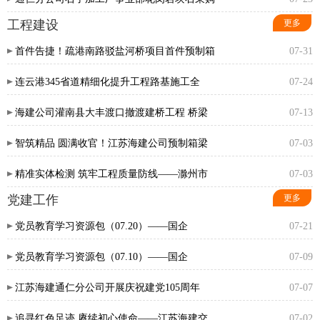
工程建设
更多
首件告捷！疏港南路驳盐河桥项目首件预制箱
07-31
连云港345省道精细化提升工程路基施工全
07-24
海建公司灌南县大丰渡口撤渡建桥工程 桥梁
07-13
智筑精品 圆满收官！江苏海建公司预制箱梁
07-03
精准实体检测 筑牢工程质量防线——滁州市
07-03
党建工作
更多
党员教育学习资源包（07.20）——国企
07-21
党员教育学习资源包（07.10）——国企
07-09
江苏海建通仁分公司开展庆祝建党105周年
07-07
追寻红色足迹 赓续初心使命——江苏海建交
07-02