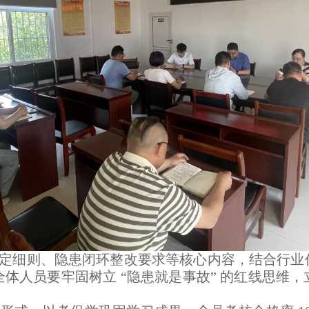
定细则、隐患闭环整改要求等核心内容，结合行业
体人员要牢固树立 “隐患就是事故” 的红线思维