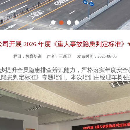
司开展 2026 年度《重大事故隐患判定标准
栏目：教育培训
作者：王新卫
发布时间：2026-06-05
步提升全员隐患排查辨识能力，严格落实年度安全
隐患判定标准》专题培训。本次培训由经理车树强主