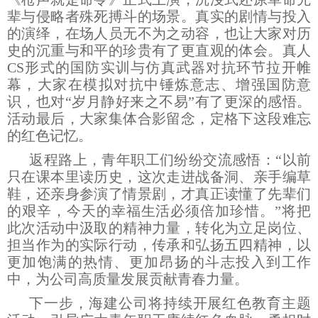
辈与侵略者殊死搏斗的场景。真实的剧情与投入
的演绎，在场人员无不为之动容，也让大家对历
史的沉重与和平的珍贵有了更直观的体会。真人
CS形式的国防实训与仿真武器对抗环节拉开帷
幕，大家在模拟对抗中锤炼意志、增强国防意
识，也对“岁月静好来之不易”有了更深的感悟。
活动最后，大家集体合影留念，定格下这段难忘
的红色记忆。
返程路上，青年职工们纷纷交流感悟：“以前
只在课本里读历史，这次走进战备洞、亲手编草
鞋，还亲身参演了情景剧，才真正读懂了先辈们
的艰辛，今天的幸福生活必须倍加珍惜。”将把
此次活动中汲取的精神力量，转化为立足岗位、
担当作为的实际行动，传承和弘扬五四精神，以
更加饱满的热情、更加昂扬的斗志投入到工作
中，为公司高质量发展贡献青春力量。
下一步，海建公司将持续开展红色教育主题