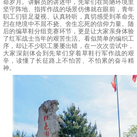
命岁月。讲解员的讲述中，先辈们在简陋环境里
坚守阵地、指挥作战的场景仿佛就在眼前，青年
职工们驻足凝视、认真聆听，真切感受到革命先
烈在绝境中不屈不挠、舍生忘死的信仰力量。随
后的编草鞋分组竞赛环节，更是让大家亲身体验
了红军战士当年的艰苦生活。看似简单的编织工
序，却让不少职工屡屡出错，在一次次尝试中，
大家深刻体会到先辈们穿着草鞋行军作战的艰
辛，读懂了长征路上不怕苦、不怕累的奋斗精
神。