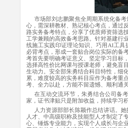
市场部刘志鹏聚焦全周期系统化备考
心，需深耕教材、熟记核心考点，通过
路实务备考特点，分享了优质师资筛选
工学兼顾的高效备考思路。针对基建行
线施工实践印证理论知识、巧用AI工
必背考点，形成一套贴合岗位实际的备
考首先要明确考证意义、坚定学习目标
选择高性价比网课与授课老师，避免盲
生动力。安全部朱勇结合科目特性，细
累，难度较高的实务科目应作为备考重
考、全力以赴，方能不留遗憾、顺利通
在互动交流环节，朱勇结合公司备
家，证书津贴只是附加收益，持续学习
人力资源部部长陈颖作总结讲话。她
人才、中高级职称及技能型人才制定了
心、锤炼专业能力，实现个人成长与企