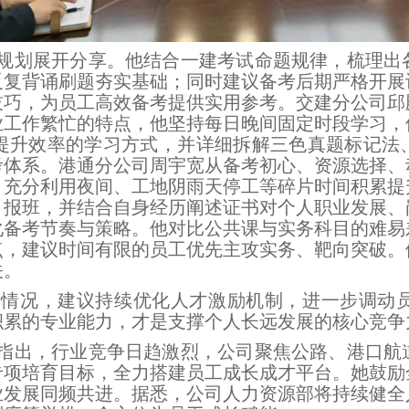
规划展开分享。他结合一建考试命题规律，梳理出
反复背诵刷题夯实基础；同时建议备考后期严格开展
技巧，为员工高效备考提供实用参考。交建分公司邱
业工作繁忙的特点，他坚持每日晚间固定时段学习，
具提升效率的学习方式，并详细拆解三色真题标记法
考体系。港通分公司周宇宽从备考初心、资源选择、
，充分利用夜间、工地阴雨天停工等碎片时间积累提
目报班，并结合自身经历阐述证书对个人职业发展、
化备考节奏与策略。他对比公共课与实务科目的难易
点，建议时间有限的员工优先主攻实务、靶向突破。
关。
考情况，建议持续优化人才激励机制，进一步调动
积累的专业能力，才是支撑个人长远发展的核心竞争
指出，行业竞争日趋激烈，公司聚焦公路、港口航
专项培育目标，全力搭建员工成长成才平台。她鼓励
业发展同频共进。据悉，公司人力资源部将持续健全