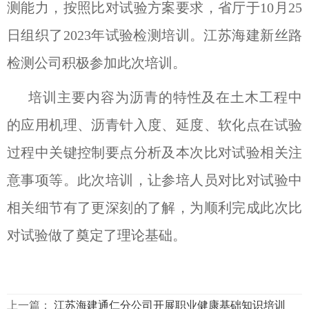
测能力，按照比对试验方案要求，省厅于10月25
日组织了2023年试验检测培训。江苏海建新丝路
检测公司积极参加此次培训。
培训主要内容为沥青的特性及在土木工程中
的应用机理、沥青针入度、延度、软化点在试验
过程中关键控制要点分析及本次比对试验相关注
意事项等。
此次培训，让参培人员对比对试验中
相关细节有了更深刻的了解，为顺利完成此次比
对试验做了奠定了理论基础。
上一篇：
江苏海建通仁分公司开展职业健康基础知识培训