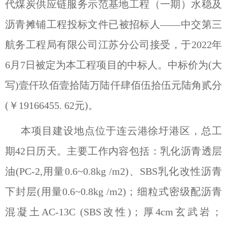
代煤炭供应链服务示范基地工程（一期）水稳及
沥青摊铺工程投标文件已被招标人——中交第三
航务工程局有限公司江苏分公司接受，于2022年
6月7日被定为本工程项目的中标人。中标价为(大
写)壹仟玖佰壹拾陆万陆仟肆佰伍拾伍元陆角贰分
(￥19166455. 62元)。
本项目建设地点位于连云港徐圩港区，总工
期42日历天。主要工作内容包括：乳化沥青透层
油(PC-2,用量0.6~0.8kg /m2)、SBS乳化改性沥青
下封层(用量0.6~0.8kg /m2)；细粒式密级配沥青
混凝土AC-13C (SBS改性)；厚4cm玄武岩；