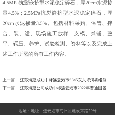
4.5MPa抗裂嵌挤型水泥稳定碎石，厚20cm水泥掺
量4.5%；2.5MPa抗裂嵌挤型水泥稳定碎石，厚
20cm水泥掺量3.5%。包括材料采购、保管、拌
合、装、运、现场施工放样、支模、摊铺、整
平、碾压、养护、试验检测、资料等以及完成上
述工作所需的所有工作内容。
上一篇：
江苏海建成功中标连云港市S345东六圩河桥维修加固工程施工项目S345DLWHQ-SG标段
下一篇：
江苏海建公司成功中标连云港市2022年普通国省干线公路养护大中修工程310国道(东海交界）段预防性养护工程2022G310YFXYH-SG标段
地址：地址：连云港市海州区建设东路72号