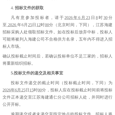
4.
招标文件的获取
凡有意参加投标者，
请于
2026年6月23
日
8
时
30
分
至
2026
年6月
25
日
12
时
00
分（北京时间，下同）
，江苏海建
招标采购人处领取招标文件。如在投标后放弃中标，投标人
可能将被列入海建公司不合格供方名录，五年内不得进入招
标人市场。
确认投标截止时间后，若确认投标单位不足三家的，招标人
将重新组织招标。
5.
投标文件的递交及相关事宜
投标文件递交的截止时间（投标截止时间，下同）
为
2026年6月25
日
15
时
00
分，投标人应在投标截止时间前将投标
文件正本递交至江苏海建通仁分公司招标人处，并同时进行
公开开标。
逾期递交或者未递交至指定地点的投标文件，招标人将