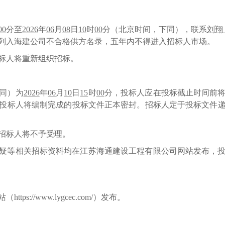
00
分至
2026
年
06
月
08
日
10
时
00
分（北京时间，下同），联系
刘翔（
列入海建公司不合格供方名录，五年内不得进入招标人市场。
标人将重新组织招标。
同）为
2026
年
06
月
10
日
15
时
00
分，投标人应在投标截止时间前
投标人将编制完成的投标文件正本密封。招标人定于投标文件
招标人将不予受理。
疑等相关招标资料均在江苏海通建设工程有限公司网站发布，
站
（https://www.lygcec.com/）
发布。