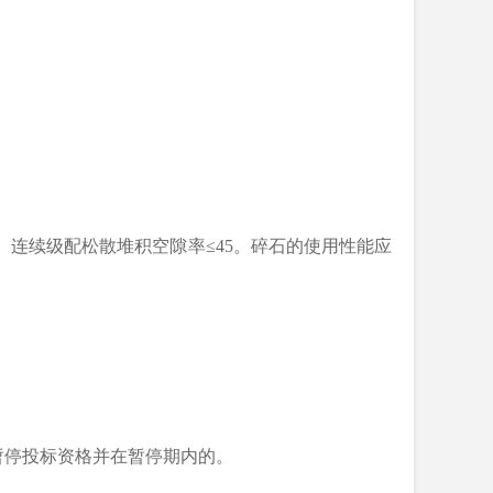
g/m³。连续级配松散堆积空隙率≤45。碎石的使用性能应
。
暂停投标资格并在暂停期内的。