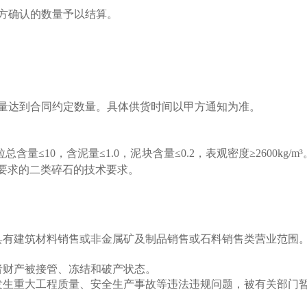
方确认的数量予以结算。
货量达到合同约定数量。具体供货时间以甲方通知为准。
总含量≤10，含泥量≤1.0，泥块含量≤0.2，表观密度≥2600k
范》中要求的二类碎石的技术要求。
具有建筑材料销售或非金属矿及制品销售或石料销售类营业范围
者财产被接管、冻结和破产状态。
发生重大工程质量、安全生产事故等违法违规问题，被有关部门