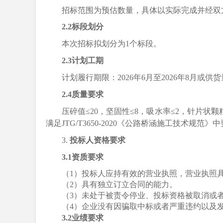
招标范围为预估数量，具体以实际完成并经双
2.2标段划分
本次招标拟划分为1个标段。
2.3计划工期
计划履行期限
：2026年
6
月至2026年
8月或供
2.4
质量
要求
压碎值≤20，坚固性≤8，吸水率≤2，针片状颗粒
满足JTG/T3650-2020《公路桥涵施工技术规
3.
投标人资格要求
3.1资质要求
（1）
投标人应持有效的营业执照，营业执照
（2）具有独立订立合同的能力。
（3）未处于被责令停业、投标资格被取消或
（4）企业没有因骗取中标或者严重违约以及
3.2业绩要求