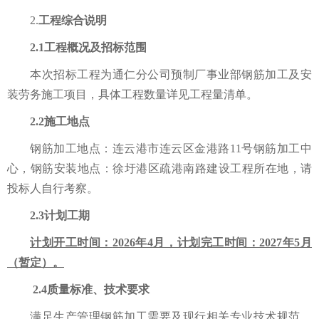
2.
工程综合说明
2.1工程概况及招标范围
本次招标工程为
通仁分公司预制厂事业部钢筋加工及安
装劳务施工
项目
，
具体
工程数量详见工程量清单
。
2.2
施工地点
钢筋加工地点：
连云港市连云区金港路
11号钢筋加工中
心
，
钢筋安装地点：徐圩港区疏港南路建设工程所在地，
请
投标人自行考察
。
2.3计划工期
计划开工时间：
2026年4月，计划完工时间：2027年5月
（暂定）。
2.4质量标准、技术要求
满足
生产管理钢筋加工需要
及现行相关专业技术规范、