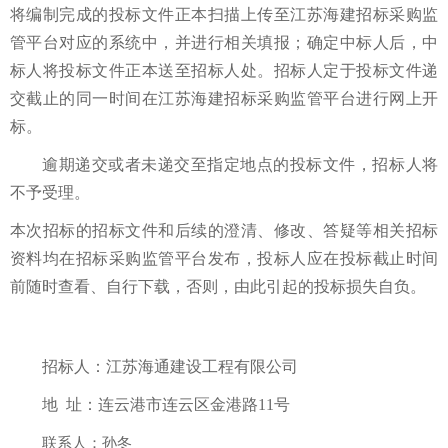
将编制完成的投标文件正本扫描上传至江苏海建招标采购监
管平台对应的系统中，并进行相关填报；确定中标人后，中
标人将投标文件正本送至招标人处
。招标人定于投标文件递
交截止的同一时间
在
江苏海建招标采购监管平台进
行
网上
开
标。
逾期
递交
或者未
递交至
指定地点的投标文件，招标人
将
不予受理
。
本次招标的
招标文件和
后续的
澄清、修改、答疑等相关招标
资料
均
在
招标采购监管平台
发布，投标人应在投标截止时间
前随时查看、自行下载，否则，由此
引起的投标损失自负。
招标人：江苏海通建设工程有限公司
地
址：连云港市
连云区金港路
11
号
联系人：
孙冬