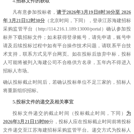
4.
招标文件的获取
凡
有意参加投标
者，
请于
2026年3月19日8时30分至 2026
年 3月21日12时30分
（北京时间，下同）
，
登录江苏海建招标
采购监管平台
（
http://114.216.1.189:13000/portal）
确认参加投
标并下载招标文件；如未获得登录账号，请先申请，账号申
请及后续投标过程中如有平台操作技术问题，请联系平台技
术支持，联系方式见平台网页。
如在投标后放弃中标，投标
人可能将被列入海建公司不合格供方名录，五年内不得进入
招标人
市场。
确认投标
截止时间后，若
确认投标
单位不足三家的，招标人
将重新
组织
招标。
5.
投标文件的递交及相关事宜
投标文件递交的截止时间
（投标截止时间，下同）
为
2026年3月21日15时00
分，投标人应
在
投标截止时间
前
将投标
文件递交至
江苏海建招标采购监管平台。递交方式为投标人