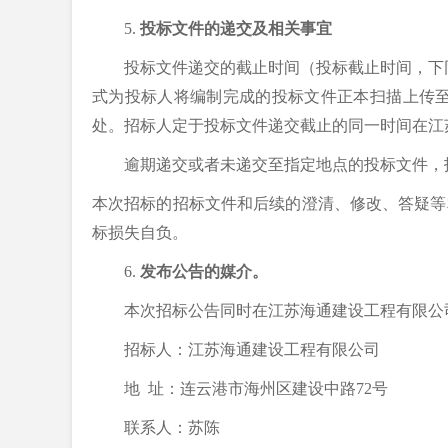
5.
投标文件的递交及相关事宜
投标文件递交的截止时间
（投标截止时间，下
式为投标人将编制完成的投标文件正本扫描上传
处
。招标人定于投标文件递交截止的同一时间
在
江
逾期
递交
或者未
递交至
指定地点的投标文件，
本次招标的
招标文件和
后续的
澄清、修改、答疑等
标损失自负。
6.
发布公告的媒介。
本
次
招标公告
同时
在江苏海通建设工程有限公
招标人：江苏海通建设工程有限公司
地
址：连云港市海州区建设
中
路
72号
联系人：
苏陈