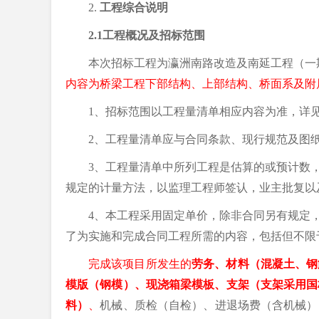
2.
工程综合说明
2.1工程概况及招标范围
本次招标工程为
瀛洲南路改造及南延工程（一
内容为
桥梁工程下部结构、上部结构、桥面系及附
1、招标范围以工程量清单相应内容为准，详
2、工程量清单应与合同条款、现行规范及图
3、工程量清单中所列工程是估算的或预计数
规定的计量方法，以监理工程师签认，业主批复以
4、本工程采用固定单价，除非合同另有规定
了为实施和完成合同工程所需的内容，包括但不限
完成该项目所发生的
劳务、材料（
混凝土、钢
模版（钢模）、现浇箱梁模板、支架（支架采用国
料
）
、
机械、质检（自检）、进退场费（含机械）