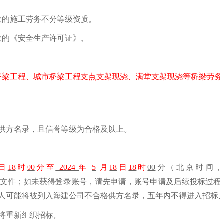
效的
施工劳务不分等级
资质。
效的《安全生产许可证》。
桥梁工程、城市桥梁工程支点支架现浇、满堂支架现浇等桥梁劳
供方名录，且信誉等级为合格及以上。
日
18
时
00
分至
202
4
年
5
月
18
日
18
时
00
分（北京时间
文件；如未获得登录账号，请先申请，账号申请及后续投标过
人可能将被列入海建公司不合格供方名录，五年内不得进入
招标
将重新
组织
招标。