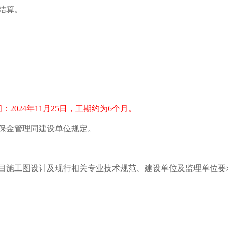
结算。
间：
202
4
年
11
月
25
日，工期约为6
个月。
保金管理同建设单位规定。
目
施工图设计及现行相关专业技术规范、建设单位及监理单位要