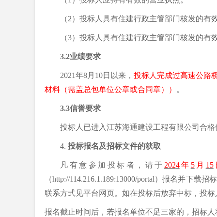
（
2）投标人具有
住建
行政主管部门核发的有
（
3）投标人具有
住建
行政主管部门核发的有
3.2业绩要求
2021年8月10日以来，
投标人
完成过高速公路
材料（需盖总包单位公章或合同章））
。
3.3信誉要求
投标人已进入
江苏海通建设工程有限公司
合格
4.
投标报名及招标文件的获取
凡
有意参加投标
者，
请
于
202
4
年
5
月
15
（
http://114.216.1.189:13000/portal）
报名并下载招标
联系方式见平台网页。
如在投标后放弃中标，投标
报名
截止时间后，若报名单位不足三家的，招标人