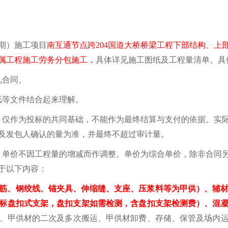
期）施工项目
南互通节点跨
204国道大桥桥梁工程下部结构、上
属工程施工劳务分包施工，
具体详见施工图纸及工程量清单。具
见合同。
纸等文件结合起来理解。
，仅作为投标的共同基础，不能作为最终结算与支付的依据。实
及发包人确认的量为准，并最终不超过审计量。
，单价不因工程量的增减而作调整。单价为综合单价，除非合同
于以下内容：
筋、钢绞线、锚夹具、伸缩缝、支座、压浆料等为甲供）
、辅
标盘扣式支架，盘扣支架如需检测，含盘扣支架检测费）、混
、甲供材的二次及多次搬运、甲供材卸费、存储、保管及场内