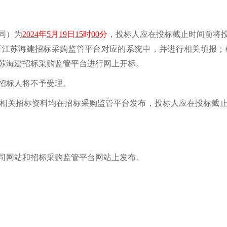
同）
为
202
4
年
5
月
19
日
1
5
时
00
分
，投标人应
在
投标截止时间
前
将
至江苏海建招标采购监管平台对应的系统中，并进行相关填报；
苏海建招标采购监管平台进
行
网上
开标。
招标人
将
不予受理
。
相关招标资料
均
在
招标采购监管平台
发布，投标人应在投标截
司网站
和
招标采购监管平台
网站
上发布。