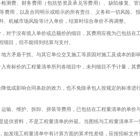
备检测费、财务费用（包括垫资及承兑等费用）、缺陷修复、管
等费用，以及合同明示或暗示的所有责任、义务和一切风险。
料、机械市场风险等计入单价，结算时综合单价不再调整。
价，对于没有填入单价或总额价的细目，其费用应视为已包括在
程细目，但不能得到结算与支付。
、地方矛盾干扰、与其它单位交叉施工等原因对施工及成本的影
计入有标价的工程量清单所列各细目中，未列细目不予计量，其
会降低或影响合同条款的效力，也不免除承包人按规定的标准进
、运输、维护、拆卸、拼装等费用，已包括在工程量清单的单价
仅是提供资料，不是工程量清单的外延。当图纸与工程量清单不
前，如发现工程量清单中有计算方面的算术性差错，应按招标文件