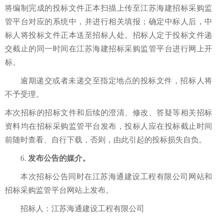
将编制完成的投标文件正本扫描上传至江苏海建招标采购监
管平台对应的系统中，并进行相关填报；确定中标人后，中
标人将投标文件正本送至招标人处
。招标人定于投标文件递
交截止的同一时间
在
江苏海建招标采购监管平台进
行
网上
开
标。
逾期
递交
或者未
递交至
指定地点的投标文件，招标人
将
不予受理
。
本次招标的
招标文件和
后续的
澄清、修改、答疑等相关招标
资料
均
在
招标采购监管平台
发布，投标人应在投标截止时间
前随时查看、自行下载，否则，由此引起的投标损失自负。
6.
发布公告的媒介。
本
次
招标公告
同时
在江苏海通建设工程有限公司网站
和
招标采购监管平台
网站
上发布。
招标人：江苏海通建设工程有限公司