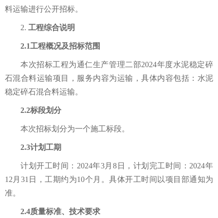
料运输
进行公开招标。
2.
工程综合说明
2.1工程概况及招标范围
本次招标工程为
通仁生产管理二部
2024年度水泥稳定碎
石混合料运输项目
，
服务
内容为
运输
，具体内容包括：
水泥
稳定碎石混合料运输
。
2.2标段划分
本次招标划分为一个施工标段。
2.3计划工期
计划开工时间：
202
4
年
3
月
8
日，计划完工时间：
202
4
年
12
月
31
日，工期约为
10
个月。
具体开工时间以项目部通知为
准。
2.4质量标准、技术要求