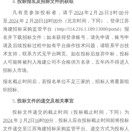
4.
投标报名及招标文件的获取
凡
有意参加投标
者，
请
于
202
4
年
2
月
2
6
日
9
时
00
分
至
202
4
年
2
月
28
日
18
时
00
分（北京时间，下同）
，
登录江苏
海建招标采购监管平台
（
http://114.216.1.189:13000/portal）
报
名并下载招标文件；如未获得登录账号，请先申请，账号申
请及后续投标过程中如有平台操作技术问题，请联系平台技
术支持，联系方式见平台网页。
如在投标后放弃中标，投标
人可能将被列入海建公司不合格供方名录，五年内不得进入
招标人
市场。
报名
截止时间后，若报名单位不足三家的，招标人将重新
组
织
招标。
5.
投标文件的递交及相关事宜
投标文件递交的截止时间
（投标截止时间，下同）
为
202
4
年
3
月
2
日
16
时
00
分
，投标人应
在
投标截止时间
前
将投标
文件递交至
江苏海建招标采购监管平台。递交方式为投标人