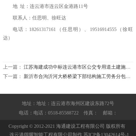
地
址：连云港市
连云
区
金港路
11
号
联系人：
任思明、徐旺达
电话：
18261317161（任思明）、19516914555（徐旺
达）
上一篇：
江苏海建成功中标连云港市区公交专用道土建施工项目
下一篇：
新沂市合沟沂河大桥桥梁下部结构施工劳务分包招标公告
地址：地址：连云港市海州区建设东路72号
电话：电话：0518-85588722 传真： 邮箱：
Copyright © 2012-2021 海通建设工程有限公司 版权所有
连云港阔耀智能工程有限公司制作
苏ICP备13042614号-1