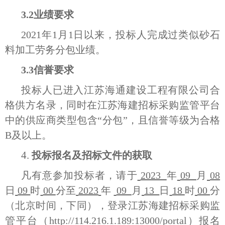
3.2业绩要求
2021年1月1日以来，投标人完成过类似砂石
料加工劳务分包业绩。
3.3信誉要求
投标人已进入江苏海通建设工程有限公司合
格供方名录，同时在江苏海建招标采购监管平台
中的供应商类型包含“分包”，且信誉等级为合格
B及以上。
4.
投标报名及招标文件的获取
凡有意参加投标者，请于
2023
年
09
月
08
日
09
时
00
分至
2023
年
09
月
13
日
18
时
00
分
（北京时间，下同），登录江苏海建招标采购监
管平台（http://114.216.1.189:13000/portal）报名