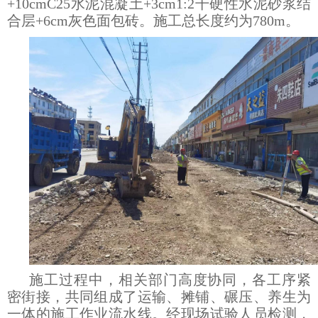
+10cmC25水泥混凝土+3cm1:2干硬性水泥砂浆结
合层+6cm灰色面包砖。施工总长度约为780m。
施工过程中，相关部门高度协同，各工序紧
密街接，共同组成了运输、摊铺、碾压、养生为
一体的施工作业流水线。经现场试验人员检测，