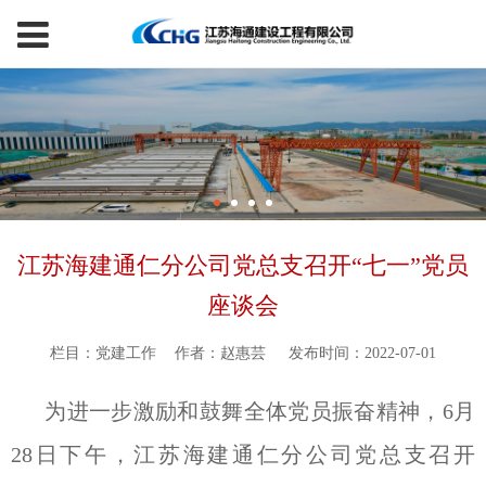
江苏海建通仁分公司党总支召开“七一”党员
座谈会
栏目：党建工作
作者：赵惠芸
发布时间：2022-07-01
为进一步激励和鼓舞全体党员振奋精神，6月
28日下午，江苏海建通仁分公司党总支召开