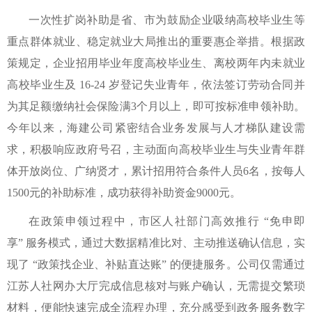
一次性扩岗补助是省、市为鼓励企业吸纳高校毕业生等
重点群体就业、稳定就业大局推出的重要惠企举措。根据政
策规定，企业招用毕业年度高校毕业生、离校两年内未就业
高校毕业生及 16-24 岁登记失业青年，依法签订劳动合同并
为其足额缴纳社会保险满3个月以上，即可按标准申领补助。
今年以来，海建公司紧密结合业务发展与人才梯队建设需
求，积极响应政府号召，主动面向高校毕业生与失业青年群
体开放岗位、广纳贤才，累计招用符合条件人员6名，按每人
1500元的补助标准，成功获得补助资金9000元。
在政策申领过程中，市区人社部门高效推行 “免申即
享” 服务模式，通过大数据精准比对、主动推送确认信息，实
现了 “政策找企业、补贴直达账” 的便捷服务。公司仅需通过
江苏人社网办大厅完成信息核对与账户确认，无需提交繁琐
材料，便能快速完成全流程办理，充分感受到政务服务数字