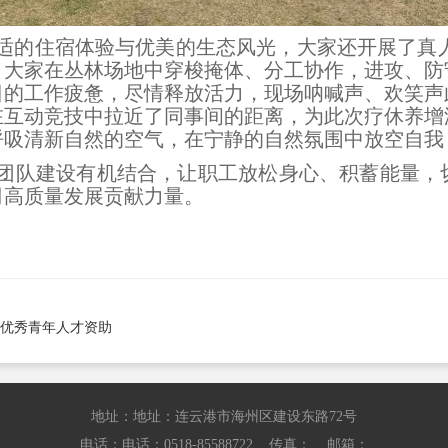
适的住宿体验与优美的生态风光，大家还开展了真人
。大家在丛林场地中穿梭掩体、分工协作，进攻、防
日的工作疲惫，尽情释放活力，现场呐喊声、欢笑声
在互动竞技中拉近了同事间的距离，为此次疗休养增
呼吸清新自然的空气，在宁静的自然氛围中放空自我
团队建设有机结合，让职工放松身心、积蓄能量，
司高质量发展贡献力量。
划”优秀青年人才资助
地址：地址：连云港市海州区建设东路72号
电话：电话：0518-85588722 传真： 邮箱：