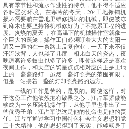
具有季节性和流水作业性的特点，
他
不得不适应
各种恶劣环境。在寒冷的冬天，204工地摊铺机
损坏需要躺在雪地里维修损坏的机械，即使被冻
到麻木也要坚持将机械修好为了不拖累工程的进
度。炎热的夏天 ，在高温下的机械操作室就像一
个巨大的蒸笼，操作工们必须盯着大大的太阳一
遍又一遍的在一条路上反复作业，一天下来不仅
汗流浃背，人也黑了几度。相比白天的炎热，夜
晚凉爽许多蚊虫也多了许多，即使这样还是喜欢
夜间工作，和天空的繁星点点相对应的正是工地
上的一盏盏路灯，虽然一盏灯照亮的范围有限，
但是一站接着一盏的灯却照亮路的远方。
一线的工作是苦的，是累的。即使这样，对
于这份工作他依然抱有敬畏之心，江占军骄傲能
够成为一名压路机操作手，从他手里也带出了一
些优秀子弟，江占军说这是他的使命也是他的责
任。江占军通过学习中国特色社会主义思想和党
二十大精
神，他的思想得到了充实，能够献身于