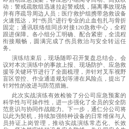
动：警戒疏散组迅速拉起警戒线，隔离事故现场
并有序疏导周边人员；医疗救护组携带急救设备
火速抵达，对“伤员”进行专业的止血包扎与骨折
固定；通讯联络组同步对接120急救中心，全程
跟进保障。各小组分工明确、配合紧密，全流程
衔接顺畅，圆满完成了伤员救治与安全转运任
务。
演练结束后，现场随即召开复盘总结会。会
议对本次演练中的事故上报、现场防护、应急救
援等关键环节进行了全面梳理，并针对叉车视野
盲区管控、作业通道规划等潜在风险点，提出了
针对性的改进与防范措施。
此次实战演练有效检验了分公司应急预案的
科学性与可操作性，进一步强化了全员的安全防
范意识与协同作战能力。下一步，通仁分公司将
以此为契机，持续加强特种设备的日常维保与人
员持证上岗管理，推动实战演练常态化、长效