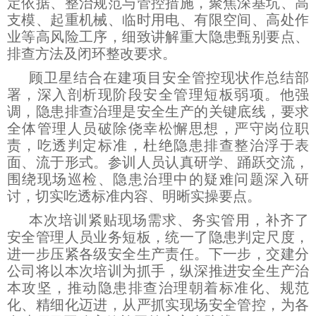
定依据、整治规范与管控措施，聚焦深基坑、高
支模、起重机械、临时用电、有限空间、高处作
业等高风险工序，细致讲解重大隐患甄别要点、
排查方法及闭环整改要求。
顾卫星结合在建项目安全管控现状作总结部
署，深入剖析现阶段安全管理短板弱项。他强
调，隐患排查治理是安全生产的关键底线，要求
全体管理人员破除侥幸松懈思想，严守岗位职
责，吃透判定标准，杜绝隐患排查整治浮于表
面、流于形式。参训人员认真研学、踊跃交流，
围绕现场巡检、隐患治理中的疑难问题深入研
讨，切实吃透标准内容、明晰实操要点。
本次培训紧贴现场需求、务实管用，补齐了
安全管理人员业务短板，统一了隐患判定尺度，
进一步压紧各级安全生产责任。下一步，交建分
公司将以本次培训为抓手，纵深推进安全生产治
本攻坚，推动隐患排查治理朝着标准化、规范
化、精细化迈进，从严抓实现场安全管控，为各