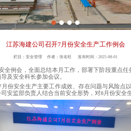
江苏海建公司召开7月份安全生产工作例会
栏目：安全管理
作者：张名旺
发布时间：2025-08-01
月份安全例会，全面总结本月工作，部署下阶段重点
领导及安全科长参加会议。
7月份安全生产主要工作成效、存在问题与风险点以
公司安监部负责人结合当前安全形势，对8月份安全