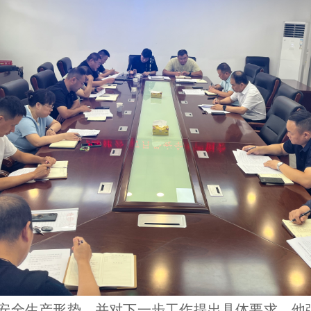
安全生产形势，并对下一步工作提出具体要求。他