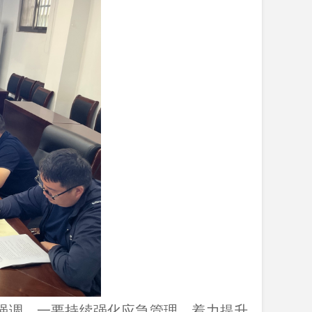
强调，一要持续强化应急管理，着力提升